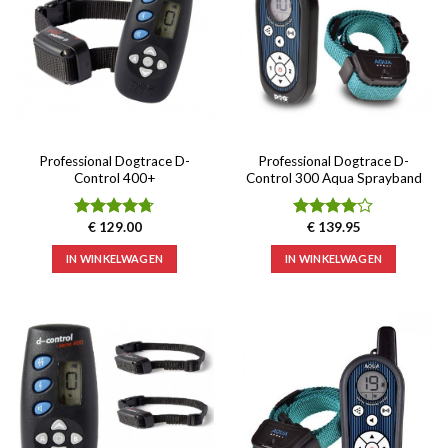
Professional Dogtrace D-
Professional Dogtrace D-
Control 400+
Control 300 Aqua Sprayband
€
129.00
€
139.95
Waardering
Waardering
4.67
uit 5
4.00
uit
IN WINKELWAGEN
IN WINKELWAGEN
5