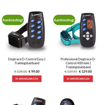
Aanbieding!
Aanbieding!
Dogtrace D-Control Easy |
Professional Dogtrace D-
Trainingshalsband
Control 400 mini |
Trainingshalsband
Oorspronkelijke
Huidige
Oorspronkelijke
Huidige
€
109.00
€
99.00
€
159.95
€
129.00
prijs
prijs
prijs
prijs
was:
is:
was:
is:
IN WINKELWAGEN
IN WINKELWAGEN
€ 109.00.
€ 99.00.
€ 159.95.
€ 129.00.