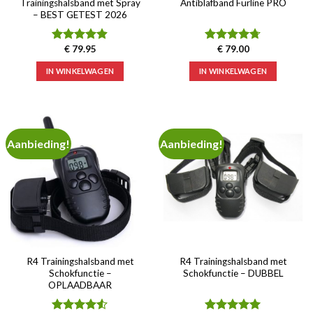
Trainingshalsband met Spray
Antiblafband Furline PRO
– BEST GETEST 2026
€
79.95
€
79.00
Waardering
Waardering
4.86
uit 5
4.67
uit 5
IN WINKELWAGEN
IN WINKELWAGEN
Aanbieding!
Aanbieding!
R4 Trainingshalsband met
R4 Trainingshalsband met
Schokfunctie –
Schokfunctie – DUBBEL
OPLAADBAAR