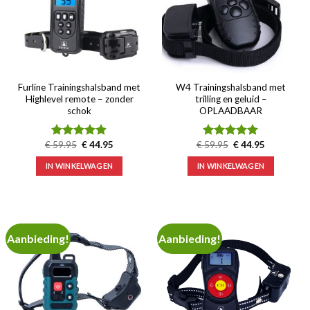
Furline Trainingshalsband met
W4 Trainingshalsband met
Highlevel remote – zonder
trilling en geluid –
schok
OPLAADBAAR
Oorspronkelijke
Huidige
Oorspronkelijke
Huidige
€
59.95
€
44.95
€
59.95
€
44.95
Waardering
Waardering
prijs
prijs
prijs
prijs
4.88
uit 5
5.00
uit 5
was:
is:
was:
is:
IN WINKELWAGEN
IN WINKELWAGEN
€ 59.95.
€ 44.95.
€ 59.95.
€ 44.95.
Aanbieding!
Aanbieding!