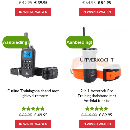
Oorspronkelijke
Huidige
Oorspronkelijke
Huidige
€
49.95
€
39.95
€
64.95
€
54.95
Waardering
Waardering
prijs
prijs
prijs
prijs
4.48
uit 5
5.00
uit 5
was:
is:
was:
is:
IN WINKELWAGEN
IN WINKELWAGEN
€ 49.95.
€ 39.95.
€ 64.95.
€ 54.95.
Aanbieding!
Aanbieding!
UITVERKOCHT
Furline Trainingshalsband met
2 in 1 Aetertek Pro
Highlevel remote
Trainingshalsband met
Antiblaf functie
Oorspronkelijke
Huidige
Oorspronkelijke
Huidige
€
69.95
€
49.95
€
119.00
€
89.95
Waardering
Waardering
prijs
prijs
prijs
prijs
4.82
uit 5
4.67
uit 5
was:
is:
was:
is:
IN WINKELWAGEN
IN WINKELWAGEN
€ 69.95.
€ 49.95.
€ 119.00.
€ 89.95.