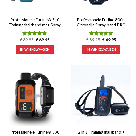
Professionele Furline® 510
Professionele Furline 800m
Trainingshalsband met Spray
Citronella Spray band PRO
Oorspronkelijke
Huidige
Oorspronkelijke
Huidige
€
89.95
€
69.95
€
89.95
€
69.95
Waardering
Waardering
prijs
prijs
prijs
prijs
4.71
uit 5
5.00
uit 5
was:
is:
was:
is:
IN WINKELWAGEN
IN WINKELWAGEN
€ 89.95.
€ 69.95.
€ 89.95.
€ 69.95.
Professionele Furline® 530
2 in 1 Trainingshalsband +