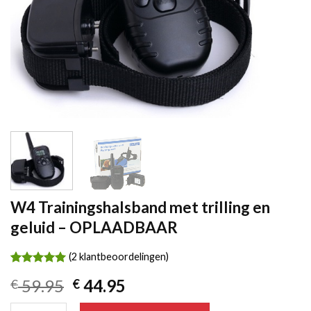
W4 Trainingshalsband met trilling en
geluid – OPLAADBAAR
(
2
klantbeoordelingen)
Waardering
2
Oorspronkelijke
Huidige
59.95
44.95
€
€
5.00
op 5
gebaseerd
prijs
prijs
op
W4 Trainingshalsband met trilling en geluid - OPLAADBAAR aan