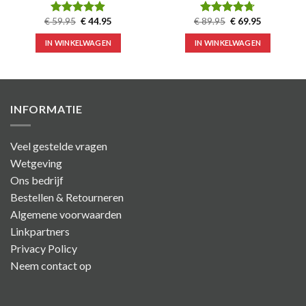
Oorspronkelijke
Huidige
Oorspronkelijke
Huidige
€
59.95
€
44.95
€
89.95
€
69.95
Waardering
Waardering
prijs
prijs
prijs
prijs
4.88
uit 5
4.71
uit 5
was:
is:
was:
is:
IN WINKELWAGEN
IN WINKELWAGEN
€ 59.95.
€ 44.95.
€ 89.95.
€ 69.95.
INFORMATIE
Veel gestelde vragen
Wetgeving
Ons bedrijf
Bestellen & Retourneren
Algemene voorwaarden
Linkpartners
Privacy Policy
Neem contact op