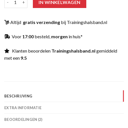
was:
is:
IN WINKELWAGEN
klantbeoordelingen
€ 59.95.
€ 44.95.
Altijd
gratis verzending
bij Trainingshalsband.nl
Voor
17:00
besteld,
morgen
in huis*
Klanten beoordelen
Trainingshalsband.nl
gemiddeld
met een
9.5
BESCHRIJVING
EXTRA INFORMATIE
BEOORDELINGEN (2)