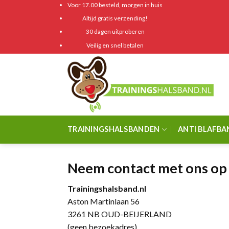
Skip
Voor 17.00 besteld, morgen in huis
to
Altijd gratis verzending!
content
30 dagen uitproberen
Veilig en snel betalen
TRAININGSHALSBANDEN
ANTI BLAFB
Neem contact met ons op
Trainingshalsband.nl
Aston Martinlaan 56
3261 NB OUD-BEIJERLAND
(geen bezoekadres)