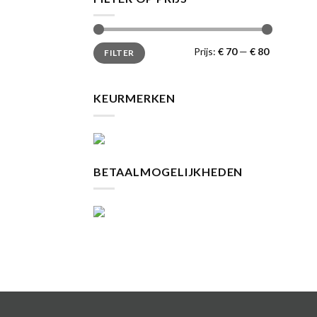
Min.
Max.
Prijs:
€ 70
—
€ 80
FILTER
prijs
prijs
KEURMERKEN
BETAALMOGELIJKHEDEN