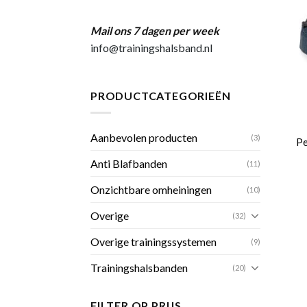
Mail ons 7 dagen per week
info@trainingshalsband.nl
PRODUCTCATEGORIEËN
Aanbevolen producten
(3)
Pe
Anti Blafbanden
(11)
Onzichtbare omheiningen
(10)
Overige
(32)
Overige trainingssystemen
(9)
Trainingshalsbanden
(20)
FILTER OP PRIJS