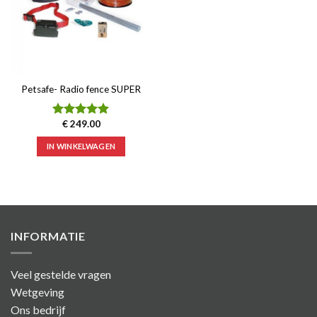
Petsafe- Radio fence SUPER
€
249.00
Waardering
5.00
uit 5
IN WINKELWAGEN
INFORMATIE
Veel gestelde vragen
Wetgeving
Ons bedrijf